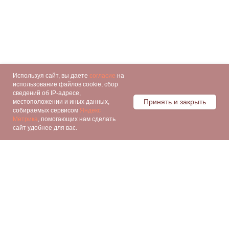
Используя сайт, вы даете
согласие
на
использование файлов cookie, сбор
сведений об IP-адресе,
Принять и закрыть
местоположении и иных данных,
собираемых сервисом
Яндекс
Метрика
, помогающих нам сделать
сайт удобнее для вас.
Контакты